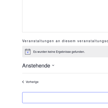
Veranstaltungen an diesem veranstaltungso
Es wurden keine Ergebnisse gefunden.
H
i
n
Anstehende
w
e
D
i
s
a
Veranstaltungen
Vorherige
t
u