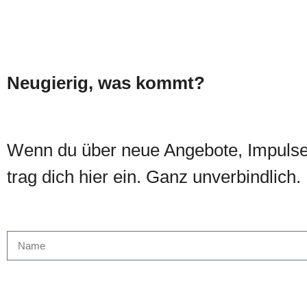
m
w
ä
Neugierig, was kommt?
h
l
e
Wenn du über neue Angebote, Impulse 
n
trag dich hier ein. Ganz unverbindlich
.