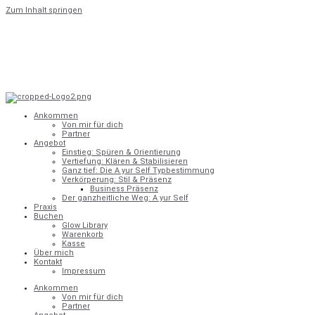
Zum Inhalt springen
Ankommen
Von mir für dich
Partner
Angebot
Einstieg: Spüren & Orientierung
Vertiefung: Klären & Stabilisieren
Ganz tief: Die A yur Self Typbestimmung
Verkörperung: Stil & Präsenz
Business Präsenz
Der ganzheitliche Weg: A yur Self
Praxis
Buchen
Glow Library
Warenkorb
Kasse
Über mich
Kontakt
Impressum
Ankommen
Von mir für dich
Partner