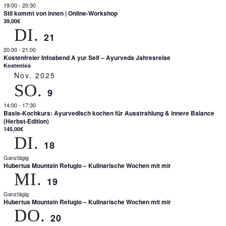
19:00
-
20:30
Stil kommt von innen | Online-Workshop
39,00€
DI.
21
20:00
-
21:00
Kostenfreier Infoabend A yur Self – Ayurveda Jahresreise
Kostenlos
Nov. 2025
SO.
9
14:00
-
17:30
Basis-Kochkurs: Ayurvedisch kochen für Ausstrahlung & innere Balance
(Herbst-Edition)
145,00€
DI.
18
Ganztägig
Hubertus Mountain Refugio – Kulinarische Wochen mit mir
MI.
19
Ganztägig
Hubertus Mountain Refugio – Kulinarische Wochen mit mir
DO.
20