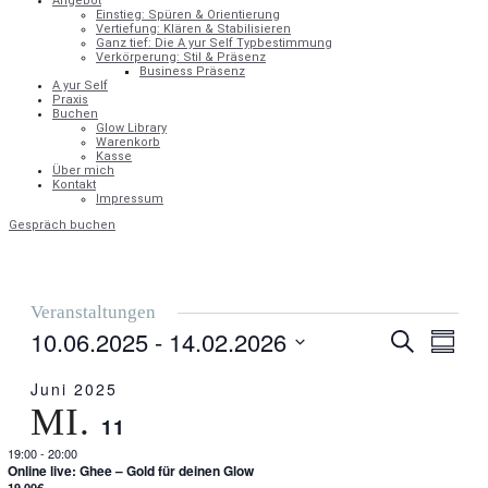
Angebot
Einstieg: Spüren & Orientierung
Vertiefung: Klären & Stabilisieren
Ganz tief: Die A yur Self Typbestimmung
Verkörperung: Stil & Präsenz
Business Präsenz
A yur Self
Praxis
Buchen
Glow Library
Warenkorb
Kasse
Über mich
Kontakt
Impressum
Gespräch buchen
Veranstaltungen
10.06.2025
 - 
14.02.2026
VERANST
V
Suche
Zusamm
SUCHE
Datum
UND
A
auswählen.
Juni 2025
ANSICHTE
MI.
NAVIGAT
N
11
19:00
-
20:00
Online live: Ghee – Gold für deinen Glow
19,00€