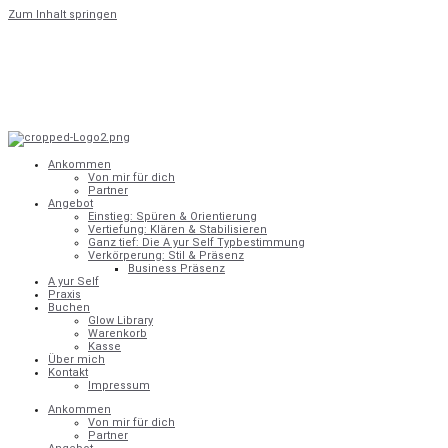
Zum Inhalt springen
Ankommen
Von mir für dich
Partner
Angebot
Einstieg: Spüren & Orientierung
Vertiefung: Klären & Stabilisieren
Ganz tief: Die A yur Self Typbestimmung
Verkörperung: Stil & Präsenz
Business Präsenz
A yur Self
Praxis
Buchen
Glow Library
Warenkorb
Kasse
Über mich
Kontakt
Impressum
Ankommen
Von mir für dich
Partner