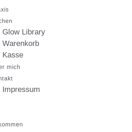
xis
chen
Glow Library
Warenkorb
Kasse
er mich
ntakt
Impressum
kommen