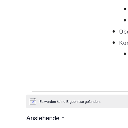
Üb
Ko
Es wurden keine Ergebnisse gefunden.
H
i
n
Anstehende
w
e
D
i