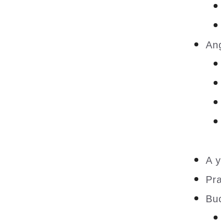
An
A y
Pra
Bu