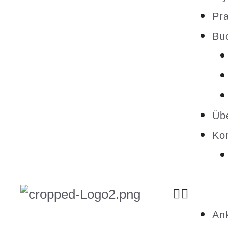
Pra
Bu
Üb
Ko
An