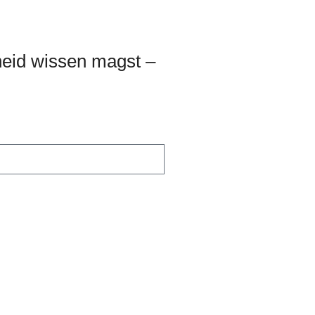
H
N
-
E
N
U
heid wissen magst –
A
N
V
D
I
A
G
N
A
T
S
I
I
O
C
N
H
T
E
N
,
N