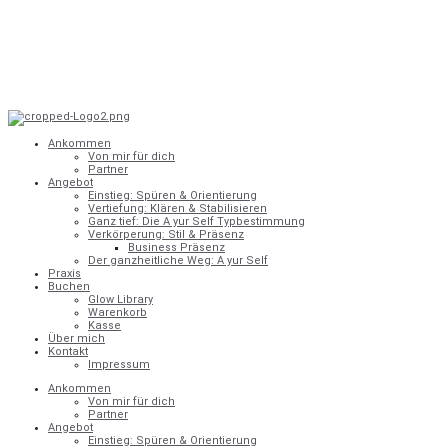
Zum
Inhalt
springen
Ankommen
Von mir für dich
Partner
Angebot
Einstieg: Spüren & Orientierung
Vertiefung: Klären & Stabilisieren
Ganz tief: Die A yur Self Typbestimmung
Verkörperung: Stil & Präsenz
Business Präsenz
Der ganzheitliche Weg: A yur Self
Praxis
Buchen
Glow Library
Warenkorb
Kasse
Über mich
Kontakt
Impressum
Ankommen
Von mir für dich
Partner
Angebot
Einstieg: Spüren & Orientierung