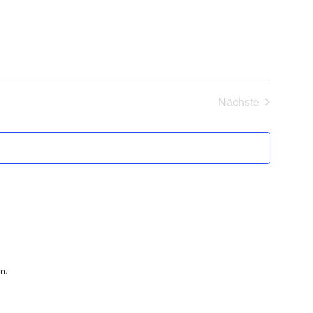
Nächste
Veranstaltung
m.