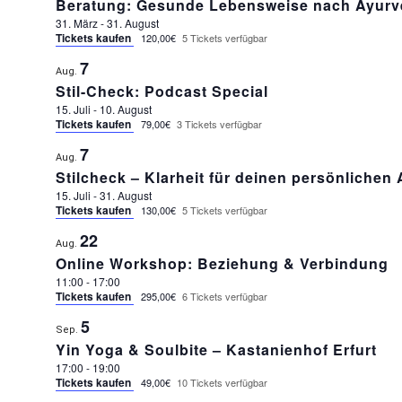
Beratung: Gesunde Lebensweise nach Ayurv
31. März
-
31. August
Tickets kaufen
120,00€
5 Tickets verfügbar
7
Aug.
Stil-Check: Podcast Special
15. Juli
-
10. August
Tickets kaufen
79,00€
3 Tickets verfügbar
7
Aug.
Stilcheck – Klarheit für deinen persönlichen
15. Juli
-
31. August
Tickets kaufen
130,00€
5 Tickets verfügbar
22
Aug.
Online Workshop: Beziehung & Verbindung
11:00
-
17:00
Tickets kaufen
295,00€
6 Tickets verfügbar
5
Sep.
Yin Yoga & Soulbite – Kastanienhof Erfurt
17:00
-
19:00
Tickets kaufen
49,00€
10 Tickets verfügbar