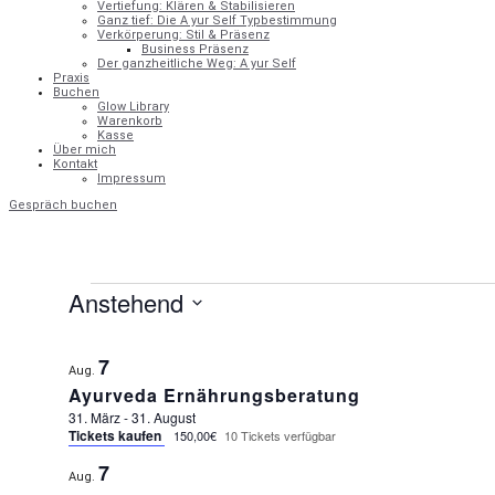
Vertiefung: Klären & Stabilisieren
Ganz tief: Die A yur Self Typbestimmung
Verkörperung: Stil & Präsenz
Business Präsenz
Der ganzheitliche Weg: A yur Self
Praxis
Buchen
Glow Library
Warenkorb
Kasse
Über mich
Kontakt
Impressum
Gespräch buchen
Veranstaltungen
Anstehend
Datum
auswählen.
LIST
7
OF
Aug.
EVENTS
Ayurveda Ernährungsberatung
IN
31. März
-
31. August
PHOTO
Tickets kaufen
150,00€
10 Tickets verfügbar
VIEW
7
Aug.